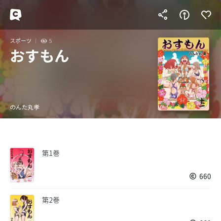
スポーツ
5
おすもん
のんた丸孝
第1巻
660
第2巻