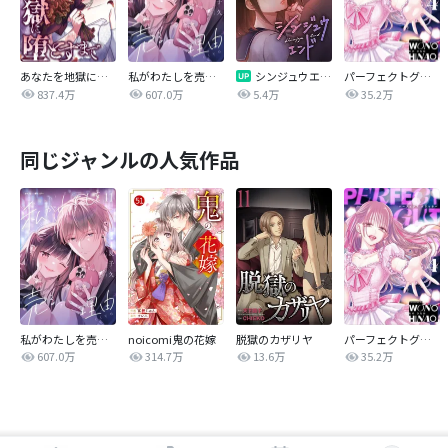
あなたを地獄に堕とすまで
私がわたしを売る理由
シンジュウエンド【タテヨミ】
パーフェクトグリッター
837.4万
607.0万
5.4万
35.2万
同じジャンルの人気作品
私がわたしを売る理由
noicomi鬼の花嫁
脱獄のカザリヤ
パーフェクトグリッター
607.0万
314.7万
13.6万
35.2万