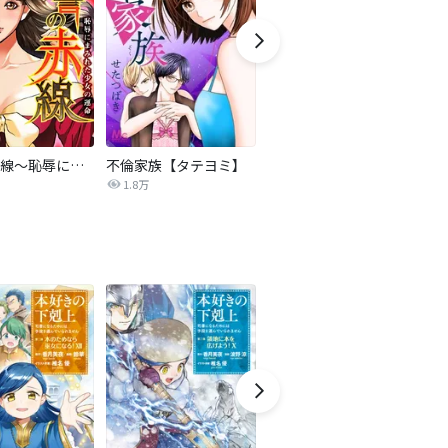
復讐の赤線～恥辱にまみれた少女の運命～【タテヨミ】
不倫家族【タテヨミ】
夫を社会的に抹殺する5つの方法
1.8万
629.6万