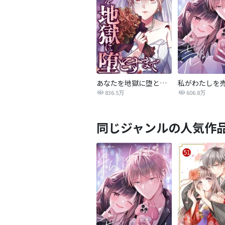
あなたを地獄に堕とすまで
私がわたしを
836.5万
606.8万
同じジャンルの人気作