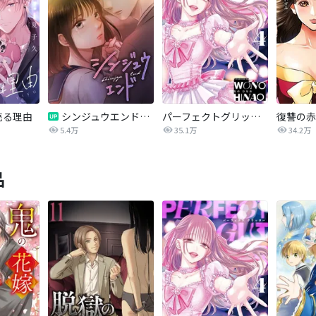
売る理由
シンジュウエンド【タテヨミ】
パーフェクトグリッター
5.4万
35.1万
34.2万
品