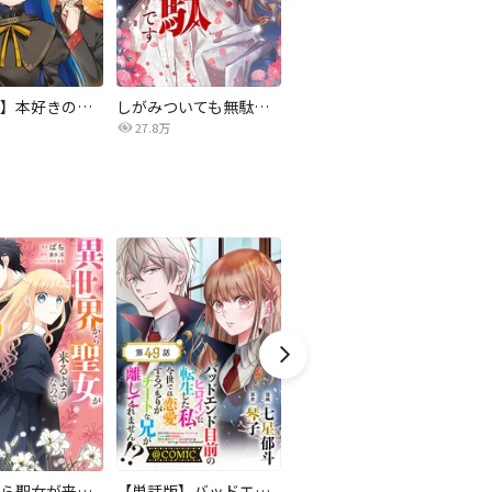
【マンガ】本好きの下剋上 第四部
しがみついても無駄です【タテヨミ】
転生したら平民でした。～生活水準に耐えられないので貴族を目指します～（コミック）
27.8万
9.2万
異世界から聖女が来るようなので、邪魔者は消えようと思います【分冊版】
【単話版】バッドエンド目前のヒロインに転生した私、今世では恋愛するつもりがチートな兄が離してくれません！？@COMIC
悪役令嬢の怠惰な溜め息【分冊版】