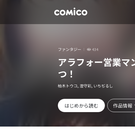
ファンタジー
434
アラフォー営業マ
つ！
柏木トウコ, 澄守彩, いちぢるし
作品情報
はじめから読む