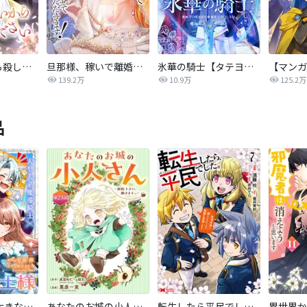
後悔はいいから殺してください
旦那様、稼いで離婚させていただきます！
氷華の騎士【タテヨミ】
139.2万
10.9万
125.2万
品
私の主人は大きな犬系騎士様
あなたのお城の小人さん ～御飯下さい、働きますっ～（コミック）【分冊版】
転生したら平民でした。～生活水準に耐えられないので貴族を目指します～（コミック）