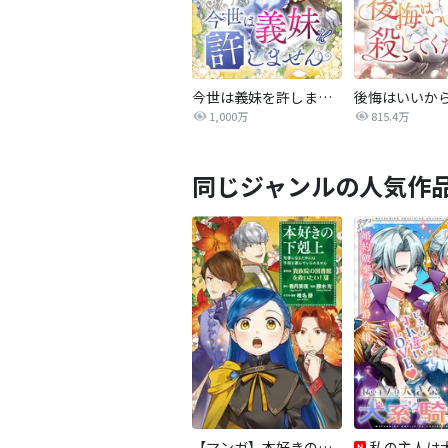
今世は義妹を許しません
1,000万
815.4万
同じジャンルの人気作
【マンガ】本好きの下剋上 第四部