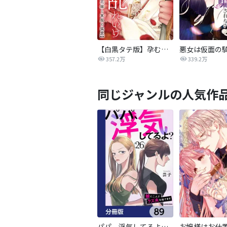
【白黒タテ版】孕むまで乱れいけ～身代わり花嫁と軍服の猛愛
357.2万
339.2万
同じジャンルの人気作
パパ、浮気してるよ？娘と二人でクズ夫を捨てます【分冊版】