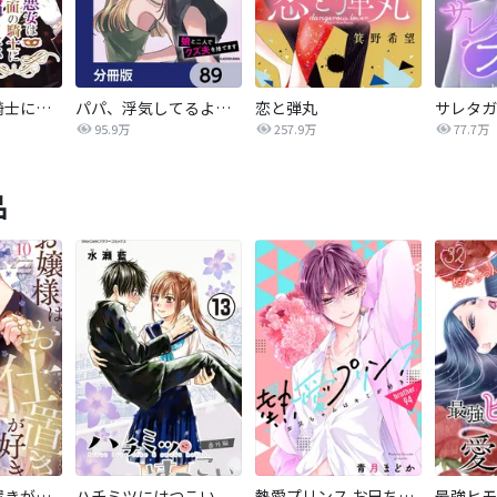
悪女は仮面の騎士に騙されない
パパ、浮気してるよ？娘と二人でクズ夫を捨てます【分冊版】
恋と弾丸
95.9万
257.9万
77.7万
品
お嬢様はお仕置きが好き
ハチミツにはつこい
熱愛プリンス お兄ちゃんはキミが好き