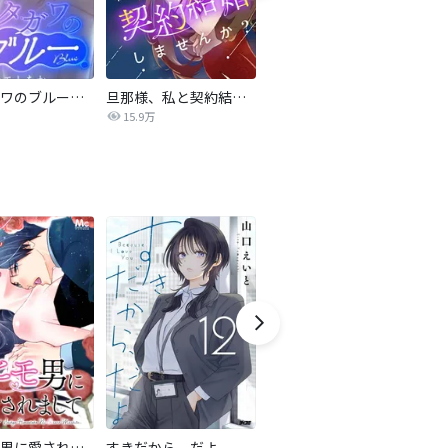
サレタガワのブルー【タテヨミ】
旦那様、私と契約結婚しませんか？【タテヨミ】
私の中に傾国の悪女がいますが、絶対に国は滅ぼしません！【タテヨミ】
15.9万
9,697
最強ヒモ男に愛されまして
すきだから、だよ
おとなの初恋【マイクロ】