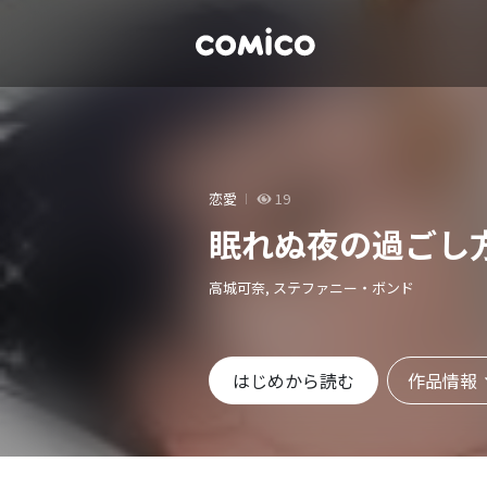
恋愛
19
眠れぬ夜の過ごし
高城可奈, ステファニー・ボンド
作品情報
はじめから読む