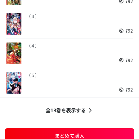
792
（３）
792
（４）
792
（５）
792
全13巻を表示する
まとめて購入