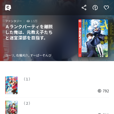
ファンタジー
1.5万
Ａランクパーティを離脱
した俺は、元教え子たち
と迷宮深部を目指す。
ユーリ, 右薙光介, すーぱーぞんび
（１）
792
（２）