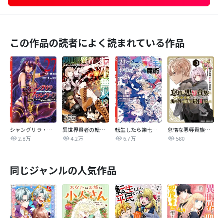
この作品の読者によく読まれている作品
シャングリラ・フロンティア
異世界賢者の転生無双 ～ゲームの知識で異世界最強～
転生したら第七王子だったので、気ままに魔術を極めます
怠惰な悪辱貴族に転生した俺、シナリオをぶっ壊したら規格外の魔力で最凶になった
2.8万
4.2万
6.7万
580
同じジャンルの人気作品