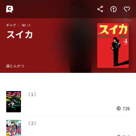
ギャグ
19
スイカ
森とんかつ
（１）
726
（２）