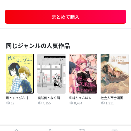
まとめて購入
同じジャンルの人気作品
月とすっぴん【単話】
突然何となく隣の席の同僚と…
彩純ちゃんはレズ風俗に興味があります！ 連載版
社会人百合漫画短編まとめ
19
7,155
8,434
1,311