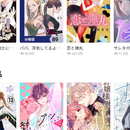
悪女は仮面の騎士に騙されない
パパ、浮気してるよ？娘と二人でクズ夫を捨てます【分冊版】
恋と弾丸
95.9万
257.9万
77.8万
品