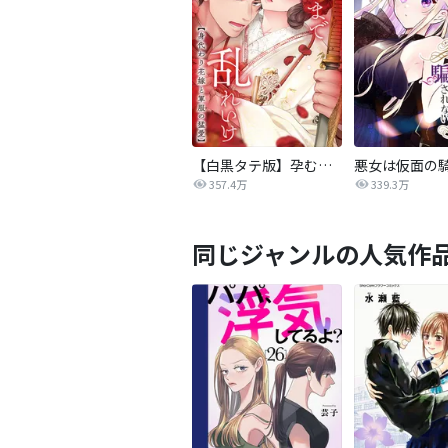
【白黒タテ版】孕むまで乱れいけ～身代わり花嫁と軍服の猛愛
357.4万
339.3万
同じジャンルの人気作