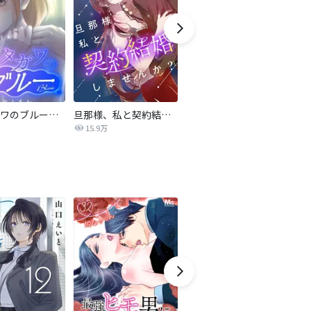
サレタガワのブルー【タテヨミ】
旦那様、私と契約結婚しませんか？【タテヨミ】
私の中に傾国の悪女がいますが、絶対に国は滅ぼしません！【タテヨミ】
15.9万
9,697