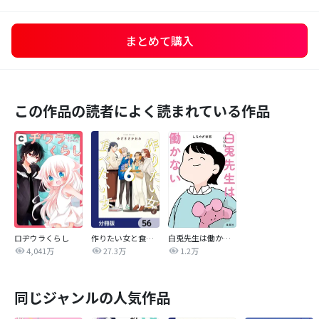
まとめて購入
この作品の読者によく読まれている作品
ロヂウラくらし
作りたい女と食べたい女【分冊版】
白兎先生は働かない【タテヨミ】
4,041万
27.3万
1.2万
同じジャンルの人気作品