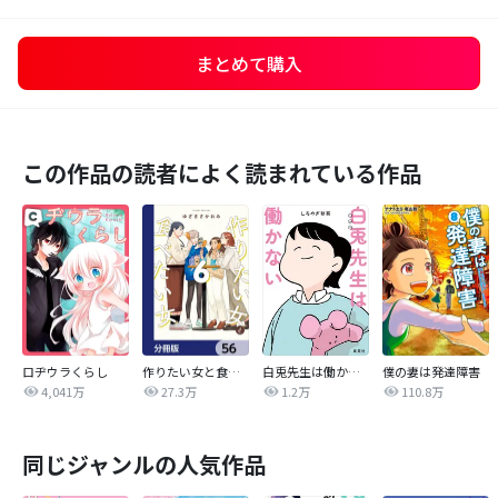
まとめて購入
この作品の読者によく読まれている作品
ロヂウラくらし
作りたい女と食べたい女【分冊版】
白兎先生は働かない【タテヨミ】
僕の妻は発達障害
4,041万
27.3万
1.2万
110.8万
同じジャンルの人気作品