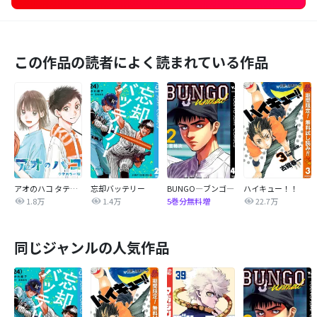
この作品の読者によく読まれている作品
アオのハコ タテカラー版【タテヨミ】
忘却バッテリー
BUNGO―ブンゴ―
ハイキュー！！
1.8万
1.4万
22.7万
5巻分無料増
同じジャンルの人気作品