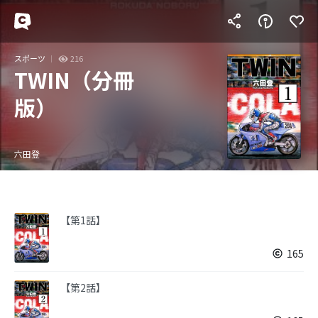
スポーツ
216
TWIN（分冊
版）
六田登
【第1話】
165
【第2話】