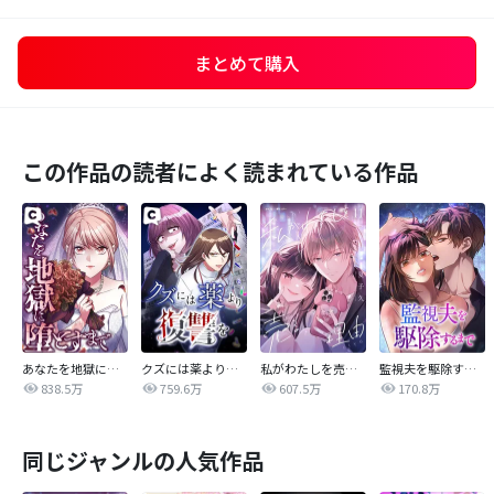
まとめて購入
この作品の読者によく読まれている作品
あなたを地獄に堕とすまで
クズには薬より復讐を
私がわたしを売る理由
監視夫を駆除するまで
838.5万
759.6万
607.5万
170.8万
同じジャンルの人気作品