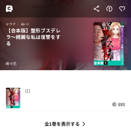
ドラマ
43
【合本版】整形ブスデレ
ラ～綺麗な私は復讐をす
る
麻々花
(1)
880
全1巻を表示する