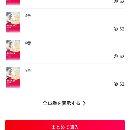
62
3巻
62
4巻
62
5巻
62
全12巻を表示する
まとめて購入