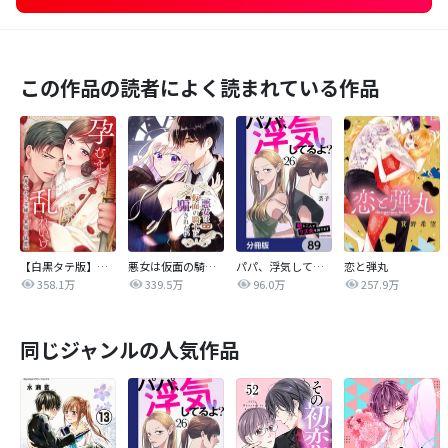
この作品の読者によく読まれている作品
【白黒タテ版】孕むまで乱れいけ～身代わり花嫁と軍服の猛愛
悪女は仮面の騎士に騙されない
パパ、浮気してるよ？娘と二人でクズ夫を捨てます【分冊版】
恋と弾丸
358.1万
339.5万
96.0万
257.9万
同じジャンルの人気作品