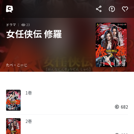
ドラマ
23
女任侠伝 修羅
たべ・こーじ
1巻
682
2巻