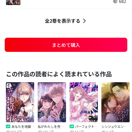
682
全2巻を表示する
まとめて購入
この作品の読者によく読まれている作品
あなたを地獄に堕とすまで
私がわたしを売る理由
パーフェクトグリッター
シンジュウエンド【タテヨミ】
830.8万
606.2万
34.7万
5.4万