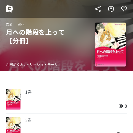
恋愛
4
月への階段を上って
【分冊】
斗田めぐみ, トリッシュ・モーリ
1巻
0
2巻