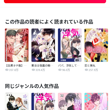
この作品の読者によく読まれている作品
【白黒タテ版】孕むまで乱れいけ～身代わり花嫁と軍服の猛愛
悪女は仮面の騎士に騙されない
パパ、浮気してるよ？娘と二人でクズ夫を捨てます【分冊版】
恋と弾丸
357.8万
339.4万
96.0万
257.9万
同じジャンルの人気作品