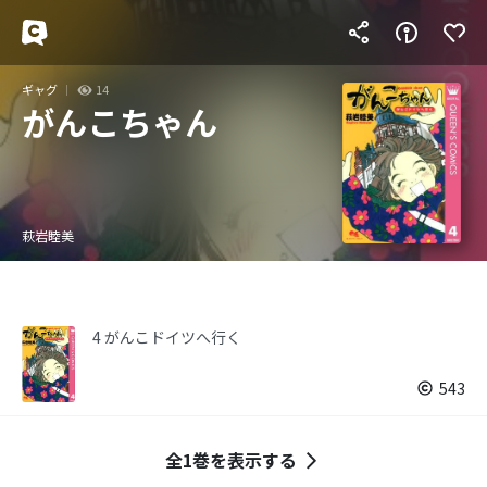
ギャグ
14
がんこちゃん
萩岩睦美
4 がんこドイツへ行く
543
全1巻を表示する