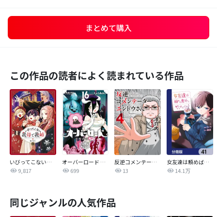
まとめて購入
この作品の読者によく読まれている作品
いびってこない義母と義姉
オーバーロード 不死者のOh!
反逆コメンテーターエンドウさん
女友達は頼めば意外とヤらせてくれる【分冊版】
9,817
699
13
14.1万
同じジャンルの人気作品