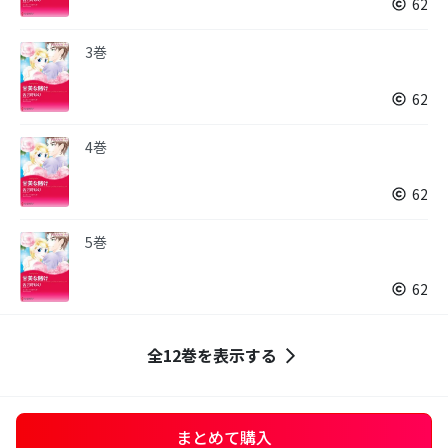
62
3巻
62
4巻
62
5巻
62
全12巻を表示する
まとめて購入