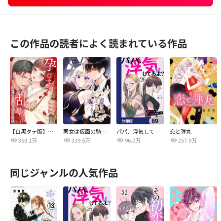
この作品の読者によく読まれている作品
【白黒タテ版】孕むまで乱れいけ～身代わり花嫁と軍服の猛愛
悪女は仮面の騎士に騙されない
パパ、浮気してるよ？娘と二人でクズ夫を捨てます【分冊版】
恋と弾丸
358.1万
339.5万
96.0万
257.9万
同じジャンルの人気作品