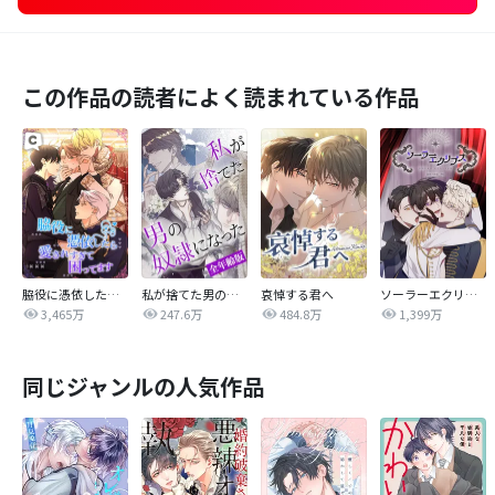
この作品の読者によく読まれている作品
脇役に憑依したら愛されすぎて困ってます
私が捨てた男の奴隷になった【全年齢版】
哀悼する君へ
ソーラーエクリプス
3,465万
247.6万
484.8万
1,399万
同じジャンルの人気作品