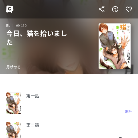
BL
130
今日、猫を拾いまし
た
月砂める
第一話
無料
第ニ話