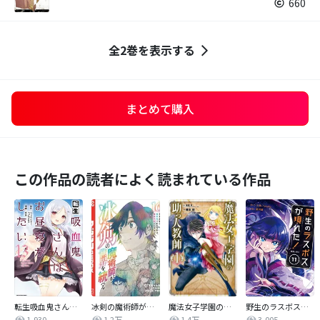
660
全2巻を表示する
まとめて購入
この作品の読者によく読まれている作品
転生吸血鬼さんはお昼寝がしたい ～Please take care of me.～
冰剣の魔術師が世界を統べる 世界最強の魔術師である少年は、魔術学院に入学する
魔法女子学園の助っ人教師
野生のラスボスが現れた！ 黒翼の覇王
1,930
1.2万
1.4万
3,005