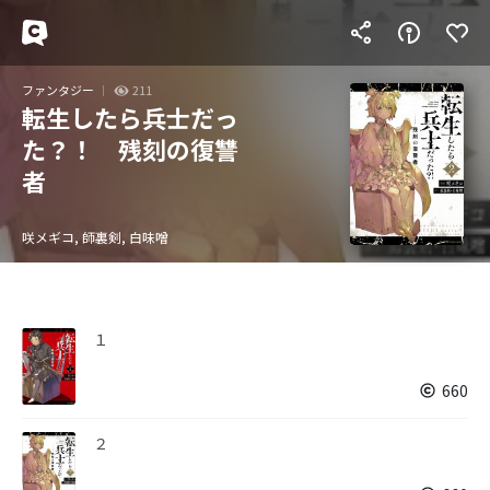
ファンタジー
211
転生したら兵士だっ
た？！ 残刻の復讐
者
咲メギコ, 師裏剣, 白味噌
１
660
２