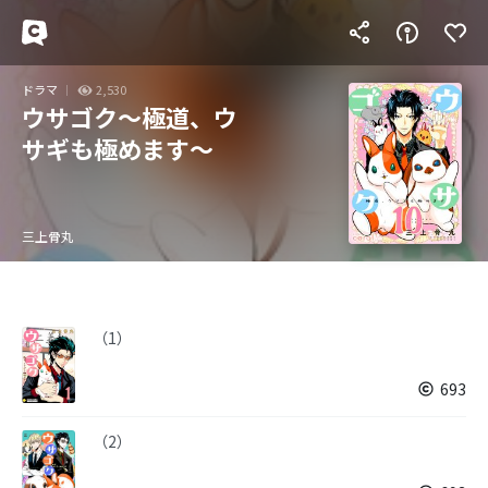
ドラマ
2,530
ウサゴク～極道、ウ
サギも極めます～
三上骨丸
（1）
693
（2）