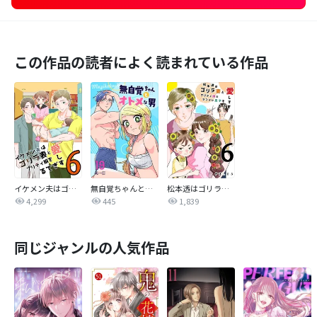
この作品の読者によく読まれている作品
イケメン夫はゴリラ妻とプリティ娘を愛しすぎてる【同人版】
無自覚ちゃんとオトメな男【連載版】
松本透はゴリラ妻とプリティ娘とツンデレ息子を愛しすぎてる
4,299
445
1,839
同じジャンルの人気作品