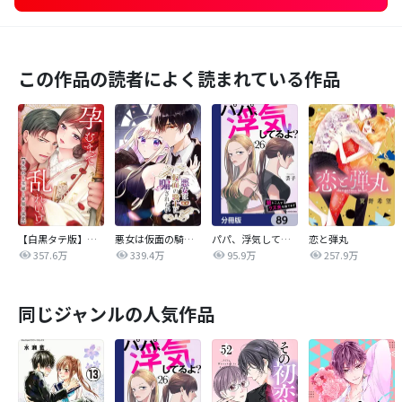
この作品の読者によく読まれている作品
【白黒タテ版】孕むまで乱れいけ～身代わり花嫁と軍服の猛愛
悪女は仮面の騎士に騙されない
パパ、浮気してるよ？娘と二人でクズ夫を捨てます【分冊版】
恋と弾丸
357.6万
339.4万
95.9万
257.9万
同じジャンルの人気作品