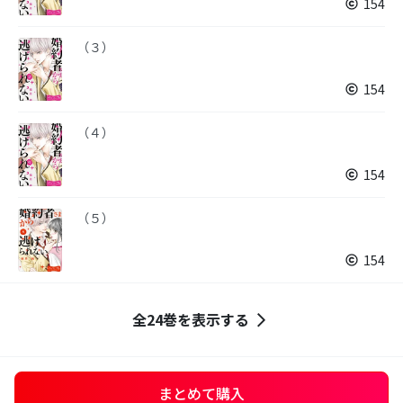
154
（３）
154
（４）
154
（５）
154
全24巻を表示する
まとめて購入