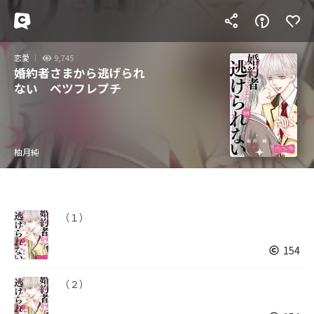
恋愛
9,745
婚約者さまから逃げられ
ない ベツフレプチ
柚月純
（１）
154
（２）