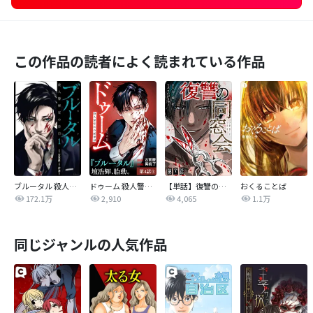
この作品の読者によく読まれている作品
ブルータル 殺人警察官の告白
ドゥーム 殺人警察官の断罪録 分冊版
【単話】復讐の同窓会
おくることば
172.1万
2,910
4,065
1.1万
同じジャンルの人気作品