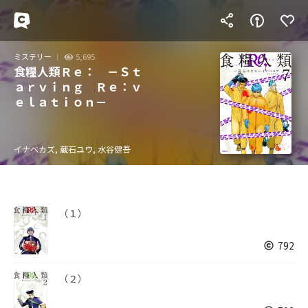
ミステリー
5,695
食糧人類Ｒｅ： －Ｓｔ
ａｒｖｉｎｇ Ｒｅ：ｖ
ｅｌａｔｉｏｎ－
イナベカズ, 蔵石ユウ, 水谷健吾
（１）
792
（２）