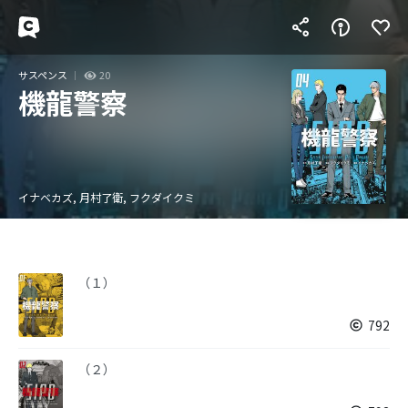
サスペンス
20
機龍警察
イナベカズ, 月村了衛, フクダイクミ
（１）
792
（２）