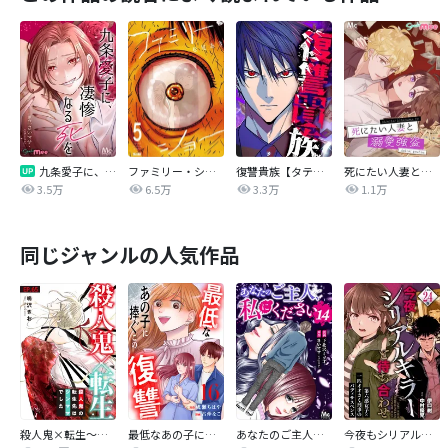
九条愛子に、凄惨なる死を【タテヨミ】
ファミリー・ショー
復讐貴族【タテヨミ】
死にたい人妻と溺愛強盗【タテヨミ】
3.5万
6.5万
3.3万
1.1万
同じジャンルの人気作品
殺人鬼×転生～殺人鬼の転生先はシンママでした～
最低なあの子に捧ぐこの復讐 分冊版
あなたのご主人、私にください
今夜もシリアルキラーと待ち合わせ 分冊版