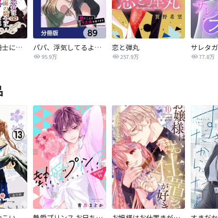
悪女は仮面の騎士に騙されない
パパ、浮気してるよ？娘と二人でクズ夫を捨てます【分冊版】
恋と弾丸
95.9万
257.9万
77.8万
品
つこい
熱愛プリンス お兄ちゃんはキミが好き
お嬢様はお仕置きが好き
すきだか