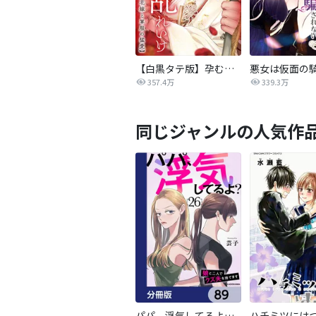
【白黒タテ版】孕むまで乱れいけ～身代わり花嫁と軍服の猛愛
357.4万
339.3万
同じジャンルの人気作
パパ、浮気してるよ？娘と二人でクズ夫を捨てます【分冊版】
ハチミツには