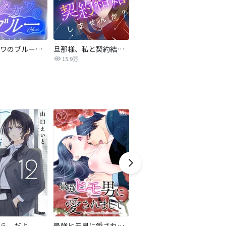
サレタガワのブルー【タテヨミ】
旦那様、私と契約結婚しませんか？【タテヨミ】
私の中に傾国の悪女がいますが、絶対に国は滅ぼしません！【タテヨミ】
15.9万
9,697
ら、だよ
最強ヒモ男に愛されまして
おとなの初恋【マイクロ】