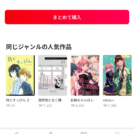
まとめて購入
同じジャンルの人気作品
月とすっぴん【単話】
突然何となく隣の席の同僚と…
彩純ちゃんはレズ風俗に興味があります！ 連載版
citrus +
19
7,155
8,434
7,984