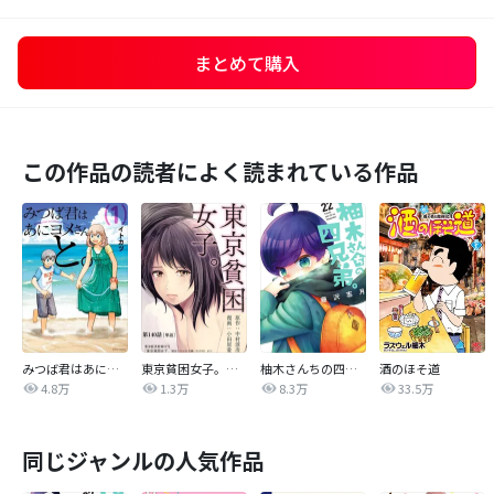
まとめて購入
この作品の読者によく読まれている作品
みつば君はあにヨメさんと。
東京貧困女子。【単話】
柚木さんちの四兄弟。
酒のほそ道
4.8万
1.3万
8.3万
33.5万
同じジャンルの人気作品