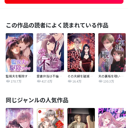
この作品の読者によく読まれている作品
監視夫を駆除するまで
愛妻弁当は不倫に含まれますか？
その夫婦を破滅させるまで
夫の裏垢を覗いてみたら
170.7万
417.0万
16.4万
130.3万
同じジャンルの人気作品