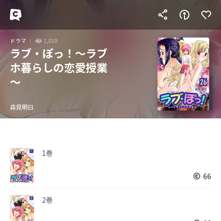
ドラマ
1,010
ラブ・ぽっ！～ラブ
ホ暮らしの恋愛授業
～
森見明日
1巻
66
2巻