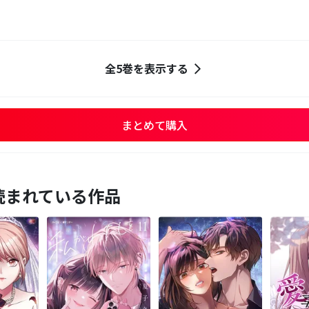
全5巻を表示する
まとめて購入
読まれている作品