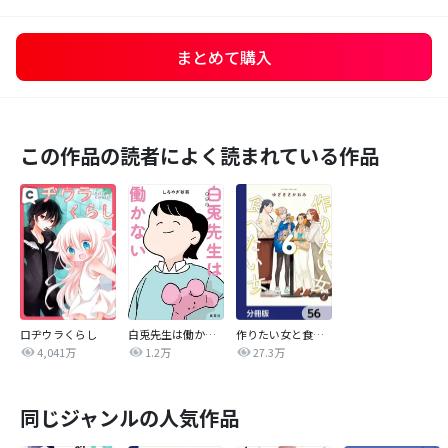
まとめて購入
この作品の読者によく読まれている作品
ロヂウラくらし
白兎先生は働かない【タテヨミ】
作りたい女と食べたい女【分冊版】
4,041万
1.2万
27.3万
同じジャンルの人気作品