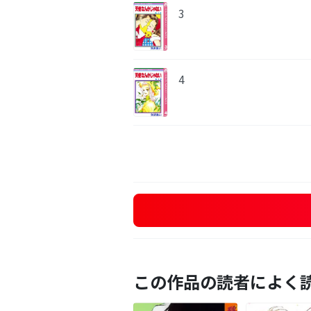
3
4
この作品の読者によく