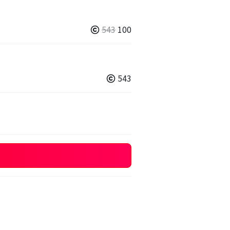
543
100
543