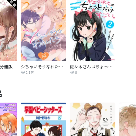
ss 分冊版
シちゃいそうなわたしたち
佐々木さんはちょっとだけすごい。
2.1万
8
品