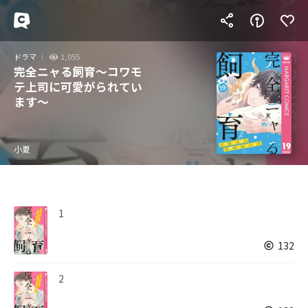
ドラマ
1,055
完全ニャる飼育～コワモ
テ上司に可愛がられてい
ます～
小夏
1
132
2