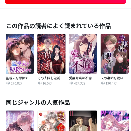
この作品の読者によく読まれている作品
監視夫を駆除するまで
その夫婦を破滅させるまで
愛妻弁当は不倫に含まれますか？
夫の裏垢を覗いてみたら
170.8万
16.5万
417.3万
130.4万
同じジャンルの人気作品