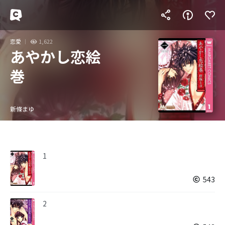
恋愛
1,622
あやかし恋絵
巻
新條まゆ
1
543
2