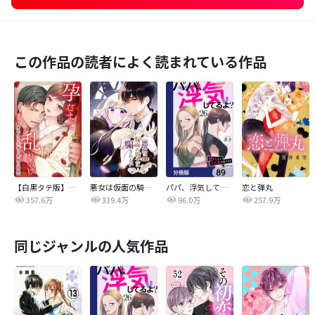
この作品の読者によく読まれている作品
【白黒タテ版】孕むまで乱れいけ～身代わり花嫁と軍服の猛愛
悪女は仮面の騎士に騙されない
パパ、浮気してるよ？娘と二人でクズ夫を捨てます【分冊版】
恋と弾丸
357.6万
339.4万
96.0万
257.9万
同じジャンルの人気作品