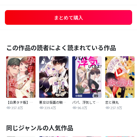
まとめて購入
この作品の読者によく読まれている作品
【白黒タテ版】孕むまで乱れいけ～身代わり花嫁と軍服の猛愛
悪女は仮面の騎士に騙されない
パパ、浮気してるよ？娘と二人でクズ夫を捨てます【分冊版】
恋と弾丸
357.8万
339.4万
96.0万
257.9万
同じジャンルの人気作品