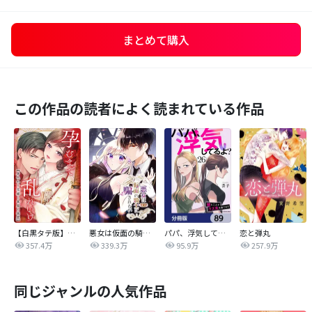
まとめて購入
この作品の読者によく読まれている作品
【白黒タテ版】孕むまで乱れいけ～身代わり花嫁と軍服の猛愛
悪女は仮面の騎士に騙されない
パパ、浮気してるよ？娘と二人でクズ夫を捨てます【分冊版】
恋と弾丸
357.4万
339.3万
95.9万
257.9万
同じジャンルの人気作品