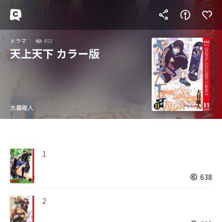
ドラマ
453
天上天下 カラー版
大暮維人
1
638
2