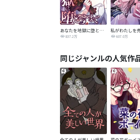
あなたを地獄に堕とすまで
私がわたしを
837.2万
607.0万
同じジャンルの人気作
全ての人が美しい世界
菜の花ボーイ