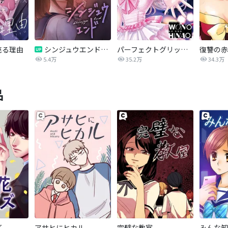
売る理由
シンジュウエンド【タテヨミ】
パーフェクトグリッター
5.4万
35.2万
34.3万
品
ズ
アサヒにヒカル
完璧な教室
みんな知