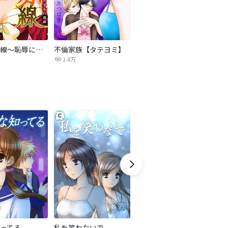
復讐の赤線～恥辱にまみれた少女の運命～【タテヨミ】
不倫家族【タテヨミ】
夫を社会的に抹殺する5つの方法
1.8万
629.6万
ってる
私を笑わないで
【タテカラー版】銀色のジェンダーズ
復