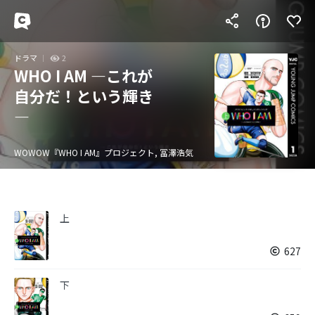
ドラマ
2
WHO I AM ―これが
自分だ！という輝き
―
WOWOW『WHO I AM』プロジェクト, 冨澤浩気
上
627
下