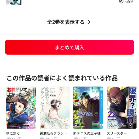
659
全2巻を表示する
まとめて購入
この作品の読者によく読まれている作品
剣に焦ぐ
絢爛たるグランドセーヌ
新テニスの王子様
スリースター
14.7万
307.3万
3.6万
5.7万