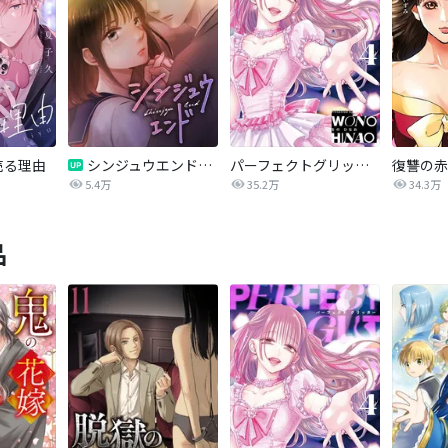
売る理由
シンジュウエンド【タテヨミ】
パーフェクトグリッター
5.4万
35.2万
34.3万
品