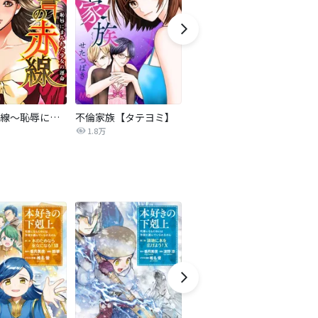
復讐の赤線～恥辱にまみれた少女の運命～【タテヨミ】
不倫家族【タテヨミ】
夫を社会的に抹殺する5つの方法
1.8万
629.6万