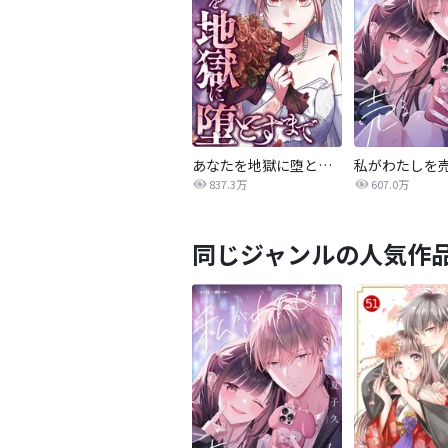
あなたを地獄に堕とすまで
私がわたしを
837.3万
607.0万
同じジャンルの人気作