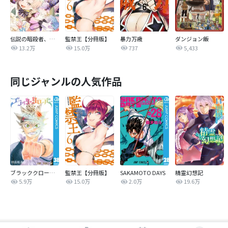
伝説の暗殺者、転生したら王家の愛され末娘になってしまいまして。【タテヨミ】
監禁王【分冊版】
暴力万歳
ダンジョン飯
13.2万
15.0万
737
5,433
同じジャンルの人気作品
ブラッククローバー
監禁王【分冊版】
SAKAMOTO DAYS
精霊幻想記
5.9万
15.0万
2.0万
19.6万