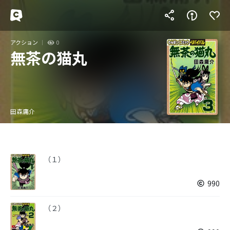
アクション
0
無茶の猫丸
田森庸介
（１）
990
（２）