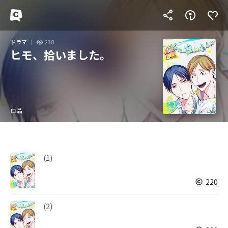
ドラマ
238
ヒモ、拾いました。
ロ品
(1)
220
(2)