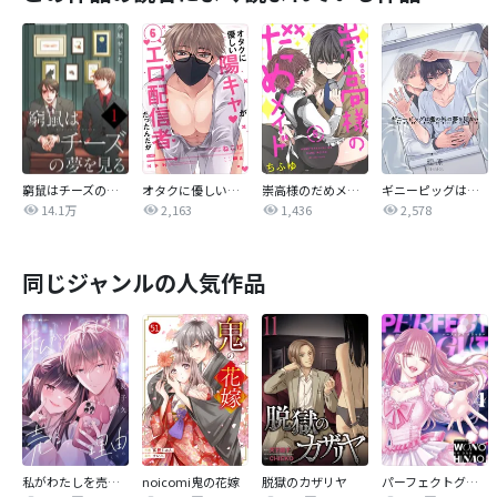
窮鼠はチーズの夢を見る【単話】
オタクに優しい陽キャがエロ配信者だったんだが【単話売】
崇高様のだめメイド 【単話売】
ギニーピッグは檻の外の夢を見ない【単話売】
14.1万
2,163
1,436
2,578
同じジャンルの人気作品
私がわたしを売る理由
noicomi鬼の花嫁
脱獄のカザリヤ
パーフェクトグリッター