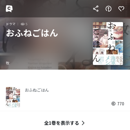
ドラマ
5
おふねごはん
牧
おふねごはん
770
全1巻を表示する