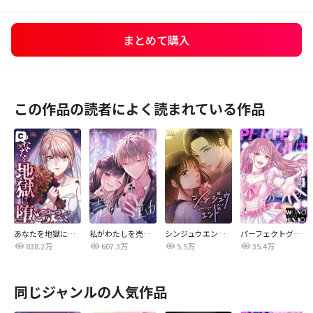
まとめて購入
この作品の読者によく読まれている作品
あなたを地獄に堕とすまで
私がわたしを売る理由
シンジュウエンド【タテヨミ】
パーフェクトグリッター
838.2万
607.3万
5.5万
35.4万
同じジャンルの人気作品