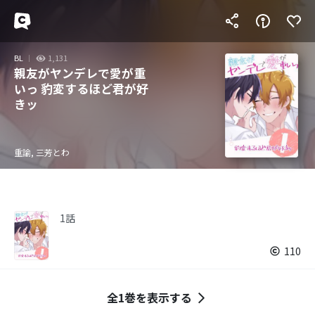
BL
1,131
親友がヤンデレで愛が重
いっ 豹変するほど君が好
きッ
重諭, 三芳とわ
1話
110
全1巻を表示する