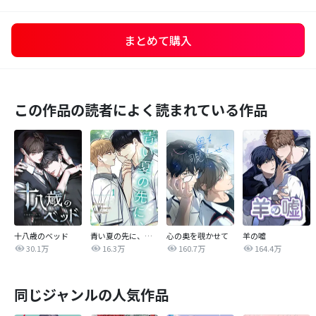
まとめて購入
この作品の読者によく読まれている作品
十八歳のベッド
青い夏の先に、【完全版】
心の奥を覗かせて
羊の嘘
30.1万
16.3万
160.7万
164.4万
同じジャンルの人気作品