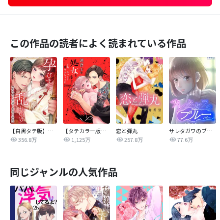
この作品の読者によく読まれている作品
【白黒タテ版】孕むまで乱れいけ～身代わり花嫁と軍服の猛愛
【タテカラー版】漣蒼士に処女を捧ぐ～さあ、じっくり愛でましょうか
恋と弾丸
サレタガワのブルー【タテヨミ】
356.8万
1,125万
257.8万
77.6万
同じジャンルの人気作品