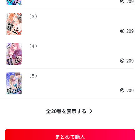
209
（３）
209
（４）
209
（５）
209
全20巻を表示する
まとめて購入