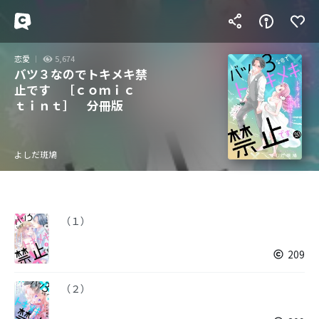
恋愛
5,674
バツ３なのでトキメキ禁
止です ［ｃｏｍｉｃ
ｔｉｎｔ］ 分冊版
よしだ斑鳩
（１）
209
（２）