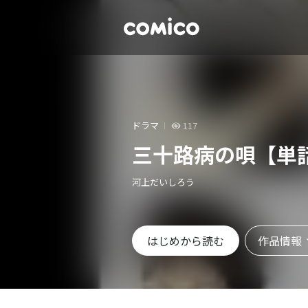
ドラマ
117
三十路病の唄【単
河上だいしろう
作品情報
はじめから読む