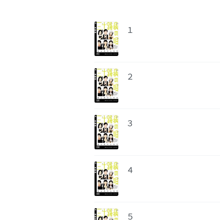
１
２
３
４
５