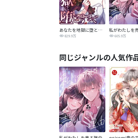
あなたを地獄に堕とすまで
私がわたしを
829.9万
605.9万
同じジャンルの人気作
私がわたしを売る理由
noicomi鬼の