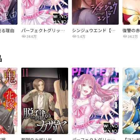
売る理由
パーフェクトグリッター
シンジュウエンド【タテヨミ】
34.6万
5.4万
34.2万
品
花嫁
脱獄のカザリヤ
パーフェクトグリッター