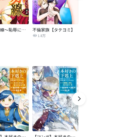
復讐の赤線～恥辱にまみれた少女の運命～【タテヨミ】
不倫家族【タテヨミ】
セフレの品格―プライド―
1.8万
306.3万
【マンガ】本好きの下剋上 第二部
【マンガ】本好きの下剋上 第三部
隣国の王太子が奴隷として売られていたので買ってみました【単話】
ロ