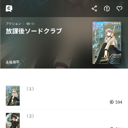
アクション
93
放課後ソードクラブ
永椎晃平
（１）
594
（２）