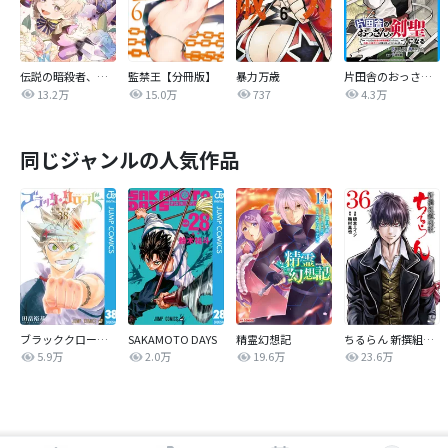
伝説の暗殺者、転生したら王家の愛され末娘になってしまいまして。【タテヨミ】
監禁王【分冊版】
暴力万歳
片田舎のおっさん、剣聖になる～ただの田舎の剣術師範だったのに、大成した弟子たちが俺を放ってくれない件～(話売り)
13.2万
15.0万
737
4.3万
同じジャンルの人気作品
ブラッククローバー
SAKAMOTO DAYS
精霊幻想記
ちるらん 新撰組鎮魂歌
5.9万
2.0万
19.6万
23.6万