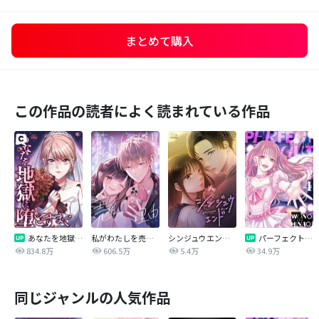
まとめて購入
この作品の読者によく読まれている作品
あなたを地獄に堕とすまで
私がわたしを売る理由
シンジュウエンド【タテヨミ】
パーフェクトグリッター
834.8万
606.5万
5.4万
34.9万
同じジャンルの人気作品