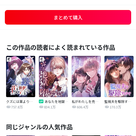
まとめて購入
この作品の読者によく読まれている作品
クズには薬より復讐を
あなたを地獄に堕とすまで
私がわたしを売る理由
監視夫を駆除するまで
757.8万
834.1万
606.4万
170.3万
同じジャンルの人気作品