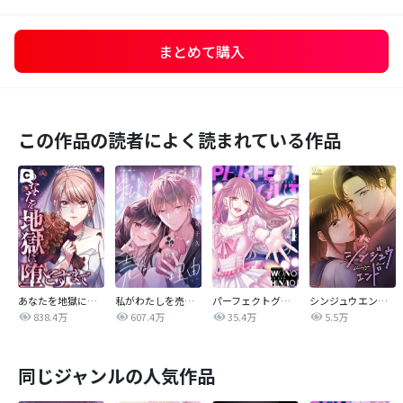
まとめて購入
この作品の読者によく読まれている作品
あなたを地獄に堕とすまで
私がわたしを売る理由
パーフェクトグリッター
シンジュウエンド【タテヨミ】
838.4万
607.4万
35.4万
5.5万
同じジャンルの人気作品