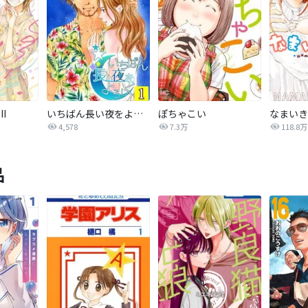
I
いちばん長い夜をよろしく
ぽちゃこい
なまいき
4,578
7.3万
118.8万
品