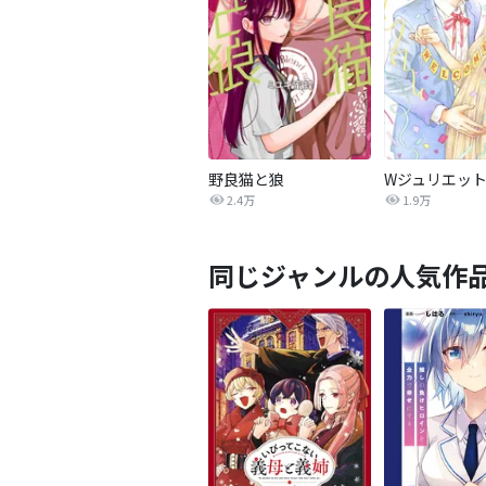
野良猫と狼
WジュリエットI
2.4万
1.9万
同じジャンルの人気作